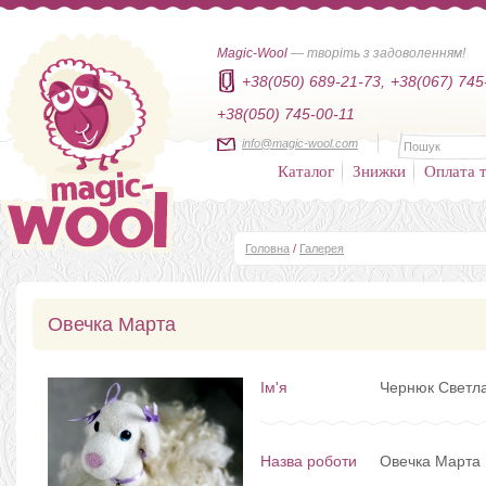
Magic-Wool
— творіть з задоволенням!
+38(050) 689-21-73,
+38(067) 745
+38(050) 745-00-11
info@magic-wool.com
Каталог
Знижки
Оплата т
Головна
/
Галерея
Овечка Марта
Ім'я
Чернюк Светл
Назва роботи
Овечка Марта