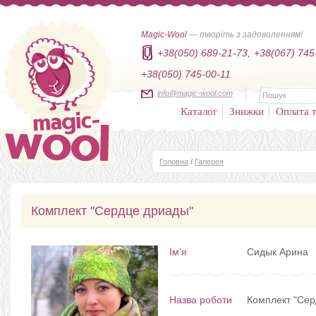
Magic-Wool
— творіть з задоволенням!
+38(050) 689-21-73,
+38(067) 745
+38(050) 745-00-11
info@magic-wool.com
Каталог
Знижки
Оплата т
Головна
/
Галерея
Комплект "Сердце дриады"
Ім'я
Сидык Арина
Назва роботи
Комплект "Сер