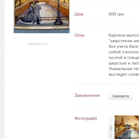
Ціна
500 грн
Опис
Картина выпол
"шерстяная ак
Збільшити
без учета баге
собой плотное
почтой в спец
шерстью и люб
Уникальная те
выглядят словн
Замовлення
Замовити
Фотографії