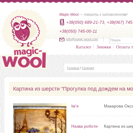
Magic-Wool
— творіть з задоволенням!
+38(050) 689-21-73,
+38(067) 745
+38(050) 745-00-11
info@magic-wool.com
Каталог
Знижки
Оплата т
Головна
/
Галерея
Картина из шерсти "Прогулка под дождем на мо
Ім'я
Макарова Окс
Назва роботи
Картина из ше