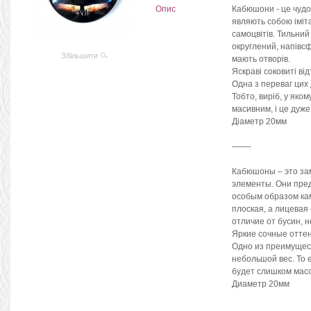
Опис
Кабюшони - це чудо
являють собою іміт
самоцвітів. Тильний 
округлений, напівсф
Збільшити
мають отворів.
Яскраві соковиті від
Одна з переваг цих 
Тобто, виріб, у яко
масивним, і це дуже
Діаметр 20мм
——-
Кабюшоны – это за
элементы. Они пре
особым образом ка
плоская, а лицевая
отличие от бусин, 
Яркие сочные отте
Одно из преимущест
небольшой вес. То 
будет слишком масс
Диаметр 20мм