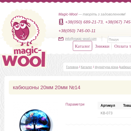
Magic-Wool
— творіть з задоволенням!
+38(050) 689-21-73,
+38(067) 745
+38(050) 745-00-11
info@magic-wool.com
Каталог
Знижки
Оплата т
Головна
/
Каталог
/
фурнітура різна
/
кабюш
кабюшоны 20мм 20мм №14
Параметри
Артикул
Товщ
KB-073