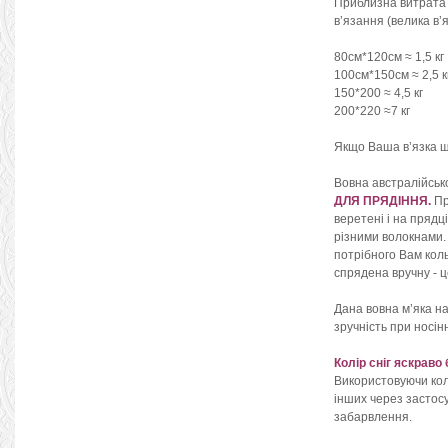
Приблизна витрата
в’язання (велика в’я
80см*120см ≈ 1,5 кг
100см*150см ≈ 2,5 к
150*200 ≈ 4,5 кг
200*220 ≈7 кг
Якщо Ваша в’язка щі
Вовна австралійськ
ДЛЯ ПРЯДІННЯ.
Пр
веретені і на прядц
різними волокнами. 
потрібного Вам коль
спрядена вручну - ц
Дана вовна м’яка на
зручність при носін
Колір сніг яскраво
Використовуючи колі
інших через застосу
забарвлення.