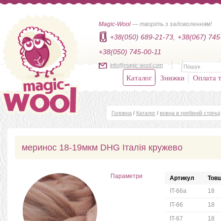
Magic-Wool
— творіть з задоволенням!
+38(050) 689-21-73,
+38(067) 745
+38(050) 745-00-11
info@magic-wool.com
Каталог
Знижки
Оплата т
Головна
/
Каталог
/
вовна в гребінній стрічці
меринос 18-19мкм DHG Італія кружево
Параметри
Артикул
Товщ
IT-66a
18
IT-66
18
IT-67
18