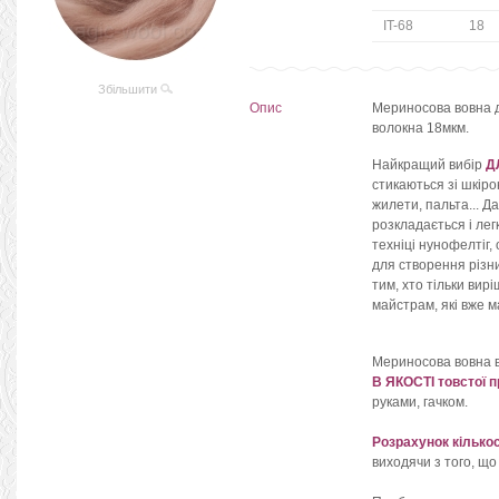
IT-68
18
Збільшити
Опис
Мериносова вовна дл
волокна 18мкм.
Найкращий вибір
Д
стикаються зі шкіро
жилети, пальта... Д
розкладається і лег
техніці нунофелтіг,
для створення різн
тим, хто тільки вирі
майстрам, які вже м
Мериносова вовна 
В ЯКОСТІ товстої п
руками, гачком.
Розрахунок кількос
виходячи з того, що