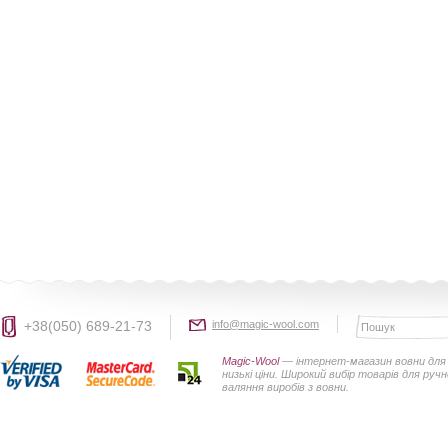
+38(050) 689-21-73
info@magic-wool.com
Magic-Wool
— інтернет-магазин вовни для 
низькі ціни. Широкий вибір товарів для руч
валяння виробів з вовни.