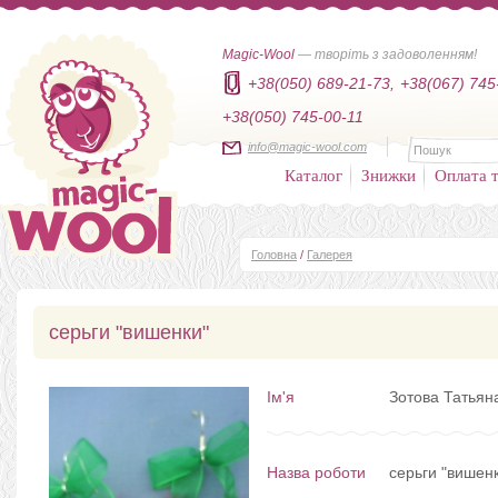
Magic-Wool
— творіть з задоволенням!
+38(050) 689-21-73,
+38(067) 745
+38(050) 745-00-11
info@magic-wool.com
Каталог
Знижки
Оплата т
Головна
/
Галерея
серьги "вишенки"
Ім'я
Зотова Татья
Назва роботи
серьги "вишен