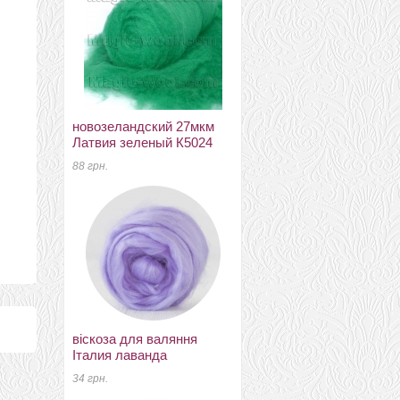
новозеландский 27мкм
пряжа Пастила
Латвия зеленый К5024
сиреневые дали
88 грн.
46 грн.
віскоза для валяння
калифорния (меринос
Італия лаванда
50% акрил 50%) 4377
34 грн.
220 грн.