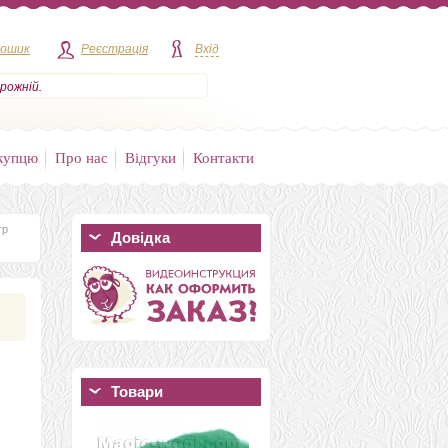
кошик
Реєстрація
Вхід
рожній.
купцю
Про нас
Відгуки
Контакти
тр
Довідка
Товари