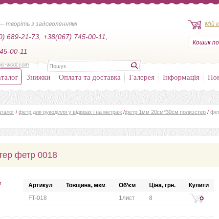
— творіть з задоволенням!
Мій 
0) 689-21-73,
+38(067) 745-00-11,
Кошик по
45-00-11
ic-wool.com
талог
Знижки
Оплата та доставка
Галерея
Інформація
По
аталог
/
фетр для рукоділля у відрізах і на метраж
/
фетр 1мм 20см*30см полиэстер
/
фе
тер фетр 0018
и
Артикул
Товщина, мкм
Об’єм
Ціна, грн.
Купити
FT-018
1лист
8