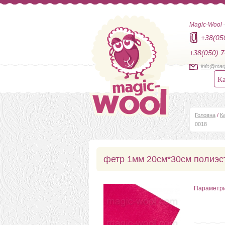
Magic-Wool
+38(05
+38(050) 7
info@mag
Ка
Головна
/
К
0018
фетр 1мм 20см*30см полиэс
Параметр