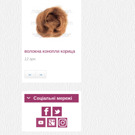
волокна конопли корица
подвески, кулоны ключ
№2 60мм
12 грн.
15 грн.
←
→
Соціальні мережі