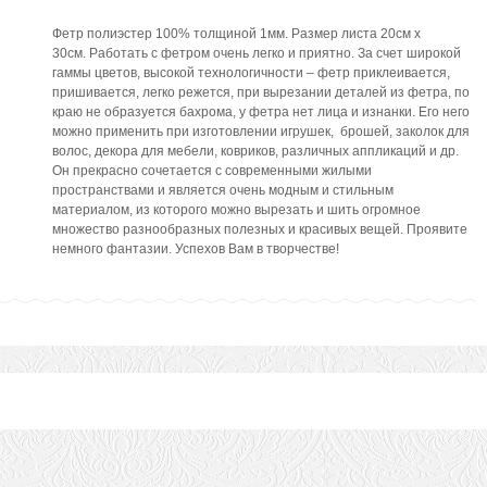
Фетр полиэстер 100% толщиной 1мм. Размер листа 20см х
30см. Работать с фетром очень легко и приятно. За счет широкой
гаммы цветов, высокой технологичности – фетр приклеивается,
пришивается, легко режется, при вырезании деталей из фетра, по
краю не образуется бахрома, у фетра нет лица и изнанки. Его него
можно применить при изготовлении игрушек, брошей, заколок для
волос, декора для мебели, ковриков, различных аппликаций и др.
Он прекрасно сочетается с современными жилыми
пространствами и является очень модным и стильным
материалом, из которого можно вырезать и шить огромное
множество разнообразных полезных и красивых вещей. Проявите
немного фантазии. Успехов Вам в творчестве!