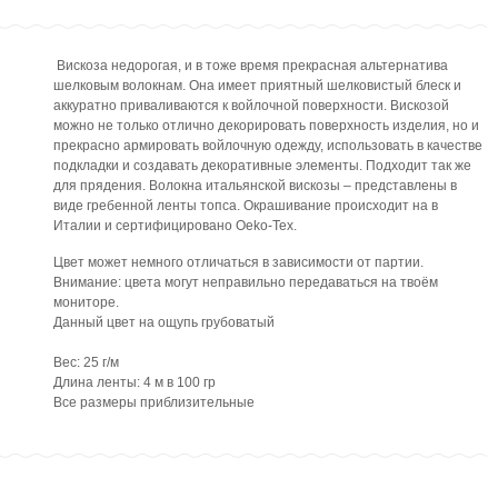
Вискоза недорогая, и в тоже время прекрасная альтернатива
шелковым волокнам. Она имеет приятный шелковистый блеск и
аккуратно приваливаются к войлочной поверхности. Вискозой
можно не только отлично декорировать поверхность изделия, но и
прекрасно армировать войлочную одежду, использовать в качестве
подкладки и создавать декоративные элементы. Подходит так же
для прядения. Волокна итальянской вискозы – представлены в
виде гребенной ленты топса. Окрашивание происходит на в
Италии и сертифицировано Oeko-Tex.
Цвет может немного отличаться в зависимости от партии.
Внимание: цвета могут неправильно передаваться на твоём
мониторе.
Данный цвет на ощупь грубоватый
Вес: 25 г/м
Длина ленты: 4 м в 100 гр
Все размеры приблизительные