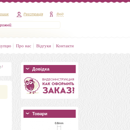
кошик
Реєстрація
Вхід
рожній.
купцю
Про нас
Відгуки
Контакти
я
/
Довідка
Товари