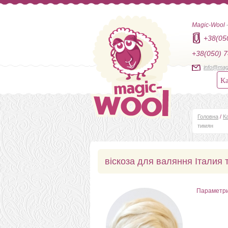
Magic-Wool
+38(05
+38(050) 7
info@mag
Ка
Головна
/
К
тимян
віскоза для валяння Італия 
Параметр