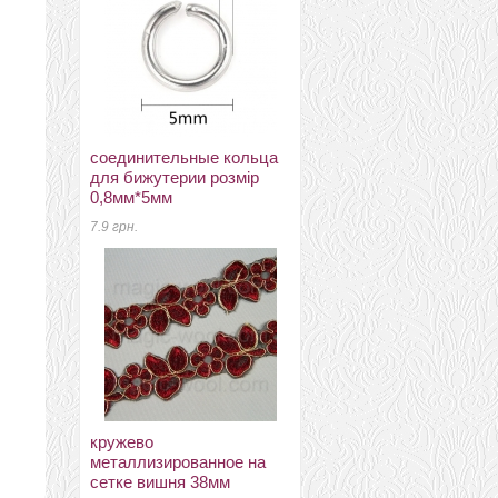
соединительные кольца
подвески, кулоны
для бижутерии розмір
магнітна підвіска у формі
0,8мм*5мм
серця для закоханих
золота
7.9 грн.
45 грн.
кружево
металлизированное на
очі для іграшек
сетке вишня 38мм
подвижные цветные