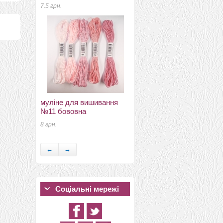
красные 10мм
7.5 грн.
7.2 грн.
муліне для вишивання
№11 бововна
пуговицы декоративные
цветок в точечку 5
8 грн.
1.3 грн.
←
→
Соціальні мережі