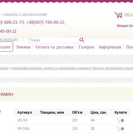
— творіть з задоволенням!
Мій 
0) 689-21-73,
+38(067) 745-00-11,
Кошик по
45-00-11
ic-wool.com
талог
Знижки
Оплата та доставка
Галерея
Інформація
По
аталог
/
декоративні волокна, пряжа та декоративні елементи
/
віскоза для валяння Італи
тимян
и
Артикул
Товщина, мкм
Об’єм
Ціна, грн.
Купити
VK-54
25г
34
VK-54a
10г
16