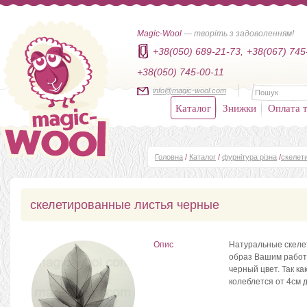
Magic-Wool
— творіть з задоволенням!
+38(050) 689-21-73,
+38(067) 745
+38(050) 745-00-11
info@magic-wool.com
Каталог
Знижки
Оплата т
Головна
/
Каталог
/
фурнітура різна
/
скелет
скелетированные листья черные
Опис
Натуральные скеле
образ Вашим работ
черный цвет. Так к
колеблется от 4см 