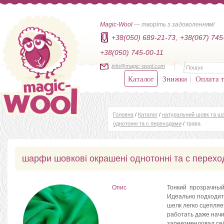
Magic-Wool
— творіть з задоволенням!
+38(050) 689-21-73,
+38(067) 745
+38(050) 745-00-11
info@magic-wool.com
Каталог
Знижки
Оплата т
Головна
/
Каталог
/
натуральний шовк та ша
однотонні та с переходами
/
трава
шарфи шовкові окрашені однотонні та с перех
Опис
Тонкий прозрачный
Идеально подходит 
шелк легко сцепляе
работать даже на
зарекомендовал себ