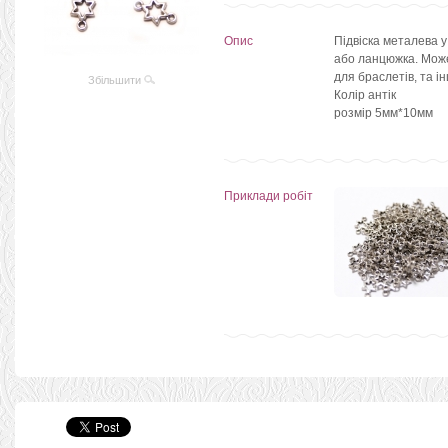
Опис
Підвіска металева у
або ланцюжка. Може 
для браслетів, та ін
Збільшити
Колір антік
розмір 5мм*10мм
Приклади робіт