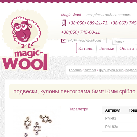
Magic-Wool
— творіть з задоволенням!
+38(050) 689-21-73,
+38(067) 745
+38(050) 745-00-11
info@magic-wool.com
Каталог
Знижки
Оплата т
Головна
/
Каталог
/
фурнітура різна
/
подвес
подвески, кулоны пентограма 5мм*10мм срібло
Параметри
Артикул
Товщ
PM-83
PM-83а