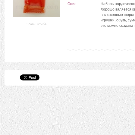
Опис
Наборы кардочесан
Хорошо валяется ка
выложенные шерсть
игрушки, обувь, сум
Збільшити
это можно создава