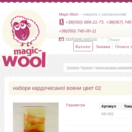
Magic-Wool
— творіть з задоволенням!
+38(050) 689-21-73,
+38(067) 745
+38(050) 745-00-11
info@magic-wool.com
Каталог
Знижки
Оплата т
Головна
/
Каталог
/
кардочесанна пофарбов
набори кардочесаної вовни цвет 02
Параметри
Артикул
Товщ
NK-002