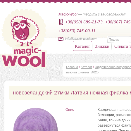
Magic-Wool
— творіть з задоволенням!
+38(050) 689-21-73,
+38(067) 745
+38(050) 745-00-11
info@magic-wool.com
Каталог
Знижки
Оплата т
Головна
/
Каталог
/
кардочесанна пофарбов
нежная фиалка К4025
новозеландский 27мкм Латвия нежная фиалка 
Опис
Кардочесанная шерс
Зеландии, расчесан
Saule, тонина до 2
развернуться фанта
по-мокрому. При мо