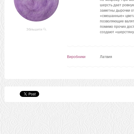
шерсть дает ровную
заметны дырочки от
«смешанные» цвета 
позволяющие валять
помимо прочих дост
Збільшити
создают «шерстяну
Виробники
Латвия