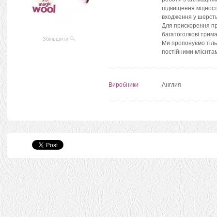
підвищення міцност
входження у шерсть
Для прискорення пр
багатоголкові трима
Збільшити
Ми пропонуємо тільк
постійними клієнта
Виробники
Англия