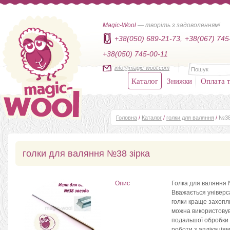
Magic-Wool
— творіть з задоволенням!
+38(050) 689-21-73,
+38(067) 745
+38(050) 745-00-11
info@magic-wool.com
Каталог
Знижки
Оплата т
Головна
/
Каталог
/
голки для валяння
/
№38
голки для валяння №38 зірка
Опис
Голка для валяння 
Вважається універс
голки краще захопл
можна використовува
подальшої обробки п
роботи з аплікація