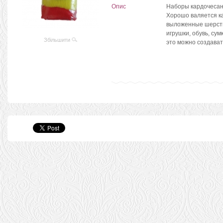
Опис
Наборы кардочесан
Хорошо валяется ка
выложенные шерсть
игрушки, обувь, сум
Збільшити
это можно создават