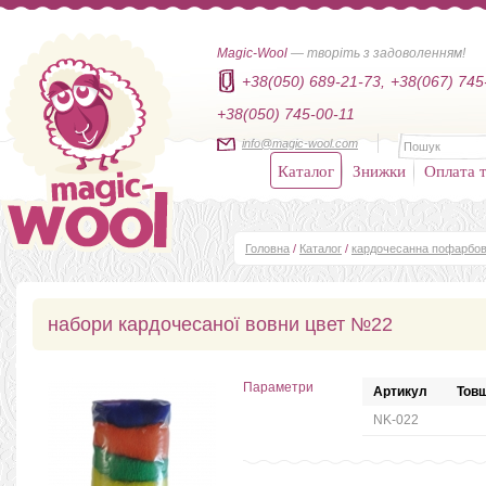
Magic-Wool
— творіть з задоволенням!
+38(050) 689-21-73,
+38(067) 745
+38(050) 745-00-11
info@magic-wool.com
Каталог
Знижки
Оплата т
Головна
/
Каталог
/
кардочесанна пофарбов
набори кардочесаної вовни цвет №22
Параметри
Артикул
Товщ
NK-022