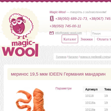
Magic-Wool
— творіть з задоволенням!
+38(050) 689-21-73,
+38(067) 745
+38(050) 745-00-11
info@magic-wool.com
Каталог
Знижки
Оплата т
Головна
/
Каталог
/
вовна в гребінній стрічці
меринос 19,5 мкм IDEEN Германия мандарин
Параметри
Артикул
Товщ
10118
19
10118а
19
10118в
19