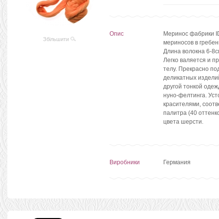
Опис
Меринос фабрики I
Збільшити
мериносов в гребен
Длина волокна 6-8с
Легко валяется и п
телу. Прекрасно по
деликатных изделий
другой тонкой одеж
нуно-фелтинга. Ус
красителями, соот
палитра (40 оттен
цвета шерсти.
Виробники
Германия