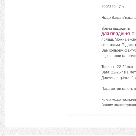
200*220 ≈7 кг
Якщо Ваша в’язка щі
Вовна підходить
ДЛЯ ПРЯДІННЯ
. П
прядці. Можна експ
волокнами. Під час 
Вам кольору, факту
- це завжди має виш
Тонина - 22-24мкм.
Вага: 22-25 г в 1 мет
Довжина стрічки: 4 
Параметри мають п
Колір може незначно
Ваших налаштувань