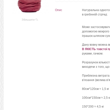
Опис
Натуральна однот
в гребінній стрічці.
Збільшити
Може застосовувати
допомогою мокрого в
іграшок шляхом сух
Дану вовну можна в
В ЯКІСТЬ товстої п
руками, гачком.
Розрахунок кількост
виходячи з того, що
Приблизна витрата в
в’язання (велика в’я
80см*120см ≈ 1,5 кг
100см*150см ≈ 2,5 к
150*200 ≈ 4,5 кг