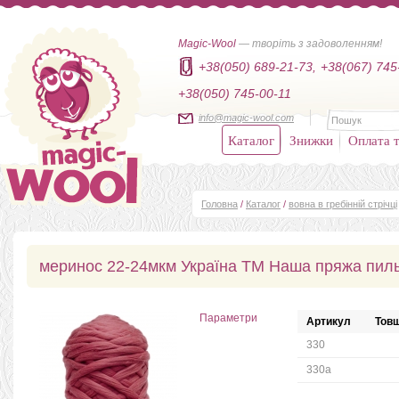
Magic-Wool
— творіть з задоволенням!
+38(050) 689-21-73,
+38(067) 745
+38(050) 745-00-11
info@magic-wool.com
Каталог
Знижки
Оплата т
Головна
/
Каталог
/
вовна в гребінній стрічці
меринос 22-24мкм Україна ТМ Наша пряжа пил
Параметри
Артикул
Товщ
330
330а