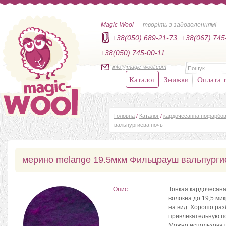
Magic-Wool
— творіть з задоволенням!
+38(050) 689-21-73,
+38(067) 745
+38(050) 745-00-11
info@magic-wool.com
Каталог
Знижки
Оплата т
Головна
/
Каталог
/
кардочесанна пофарбов
вальпургиева ночь
мерино melange 19.5мкм Фильцрауш вальпурги
Опис
Тонкая кардочесан
волокна до 19,5 ми
на вид. Хорошо раз
привлекательную п
Можно использовать