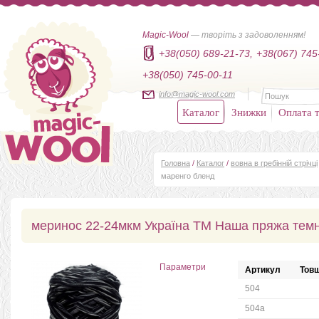
Magic-Wool
— творіть з задоволенням!
+38(050) 689-21-73,
+38(067) 745
+38(050) 745-00-11
info@magic-wool.com
Каталог
Знижки
Оплата т
Головна
/
Каталог
/
вовна в гребінній стрічці
маренго бленд
меринос 22-24мкм Україна ТМ Наша пряжа тем
Параметри
Артикул
Товщ
504
504а