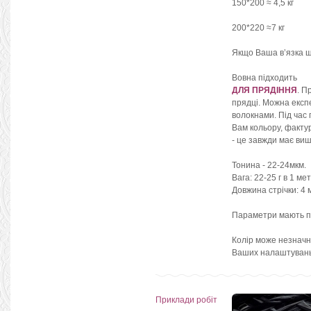
150*200 ≈ 4,5 кг
200*220 ≈7 кг
Якщо Ваша в’язка щі
Вовна підходить
ДЛЯ ПРЯДІННЯ
. П
прядці. Можна експ
волокнами. Під час 
Вам кольору, факту
- це завжди має виш
Тонина - 22-24мкм.
Вага: 22-25 г в 1 мет
Довжина стрічки: 4 
Параметри мають п
Колір може незначно
Ваших налаштувань
Приклади робіт