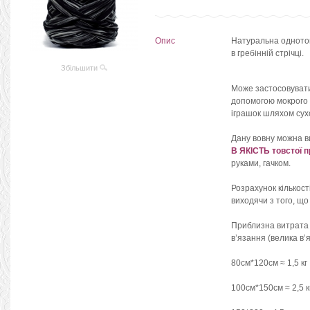
Опис
Натуральна однот
в гребінній стрічці.
Збільшити
Може застосовувати
допомогою мокрого в
іграшок шляхом сух
Дану вовну можна в
В ЯКІСТЬ товстої п
руками, гачком.
Розрахунок кількост
виходячи з того, що
Приблизна витрата в
в’язання (велика в’я
80см*120см ≈ 1,5 кг
100см*150см ≈ 2,5 к