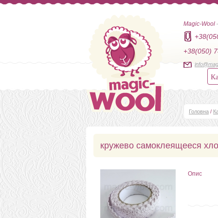
Magic-Wool
+38(05
+38(050) 7
info@mag
Ка
Головна
/
К
кружево самоклеящееся хло
Опис