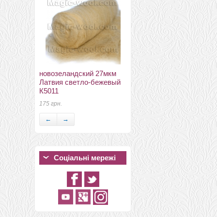
новозеландский 27мкм
Латвия светло-бежевый
префельт 17,5мкм
К5011
64 грн.
175 грн.
←
→
Соціальні мережі