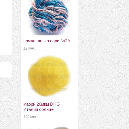
пряжа шовка сари №29
бергшаф 32мкм в топсе
Германия темно красный
12 грн.
120 грн.
маори 26мкм DHG
Италия солнце
подвески, кулоны ключ
№3 35см
130 грн.
8 грн.