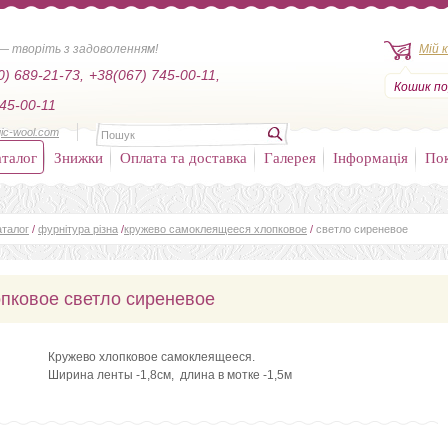
— творіть з задоволенням!
Мій 
0) 689-21-73,
+38(067) 745-00-11,
Кошик по
45-00-11
ic-wool.com
талог
Знижки
Оплата та доставка
Галерея
Інформація
По
аталог
/
фурнітура різна
/
кружево самоклеящееся хлопковое
/
светло сиреневое
пковое светло сиреневое
Кружево хлопковое самоклеящееся.
Ширина ленты -1,8см, длина в мотке -1,5м