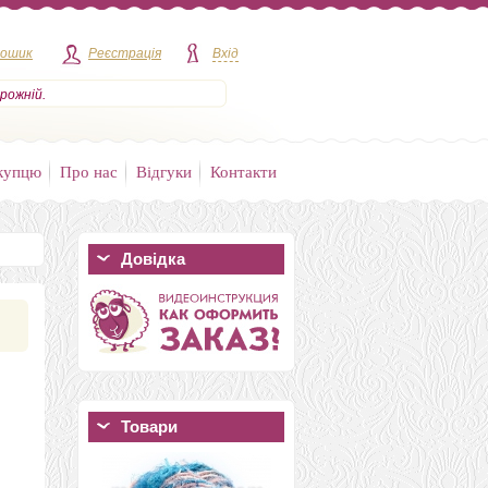
кошик
Реєстрація
Вхід
рожній.
купцю
Про нас
Відгуки
Контакти
Довідка
Товари