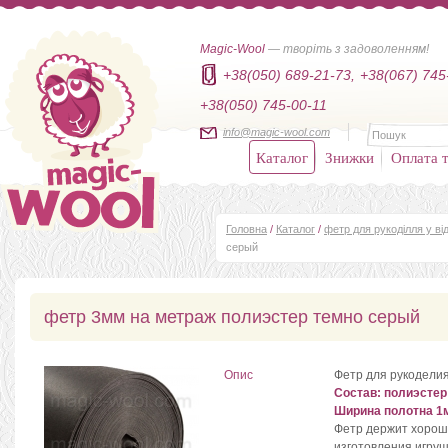
Magic-Wool
— творіть з задоволенням!
+38(050) 689-21-73,
+38(067) 745
+38(050) 745-00-11
info@magic-wool.com
Каталог
Знижки
Оплата т
Головна
/
Каталог
/
фетр для рукоділля у від
серый
фетр 3мм на метраж полиэстер темно серый
Опис
Фетр для рукоделия
Состав: полиэстер
Ширина полотна 1
Фетр держит хорош
изготовления игруш