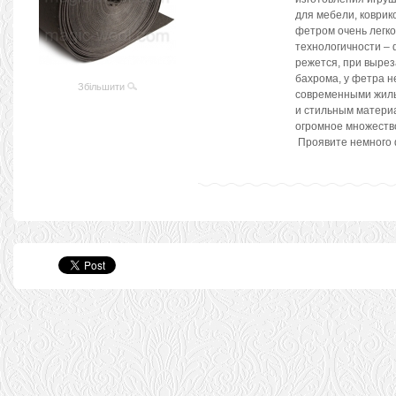
для мебели, коврико
фетром очень легко
технологичности – 
режется, при вырез
бахрома, у фетра н
Збільшити
современными жилы
и стильным материа
огромное множеств
Проявите немного