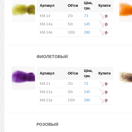
Ціна,
Артикул
Об’єм
Купити
грн.
KM-14
25г
73
KM-14а
50г
145
KM-14в
100г
290
ФИОЛЕТОВЫЙ
Ціна,
Артикул
Об’єм
Купити
грн.
KM-21
25г
73
KM-21а
50г
145
KM-21в
100г
290
РОЗОВЫЙ