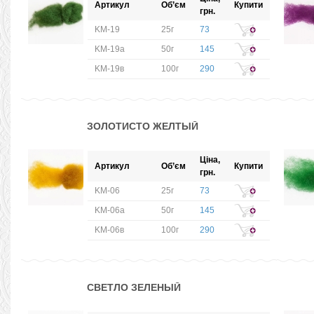
Артикул
Об’єм
Купити
грн.
KM-19
25г
73
KM-19а
50г
145
KM-19в
100г
290
ЗОЛОТИСТО ЖЕЛТЫЙ
Ціна,
Артикул
Об’єм
Купити
грн.
KM-06
25г
73
KM-06а
50г
145
KM-06в
100г
290
СВЕТЛО ЗЕЛЕНЫЙ