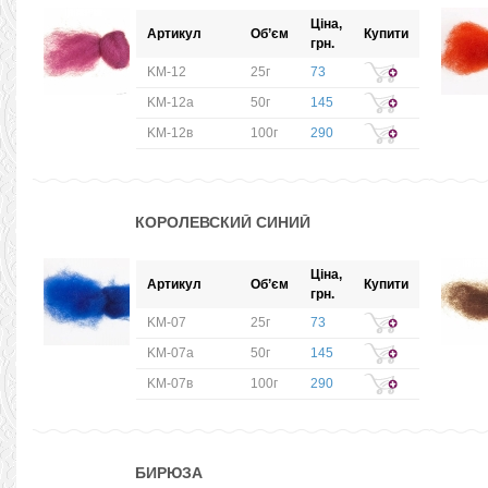
Ціна,
Артикул
Об’єм
Купити
грн.
KM-12
25г
73
KM-12а
50г
145
KM-12в
100г
290
КОРОЛЕВСКИЙ СИНИЙ
Ціна,
Артикул
Об’єм
Купити
грн.
KM-07
25г
73
KM-07а
50г
145
KM-07в
100г
290
БИРЮЗА