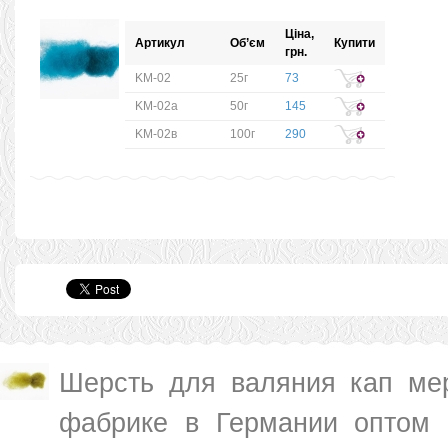
Ціна,
Артикул
Об’єм
Купити
грн.
KM-02
25г
73
KM-02а
50г
145
KM-02в
100г
290
Шерсть для валяния кап мер
фабрике в Германии оптом 