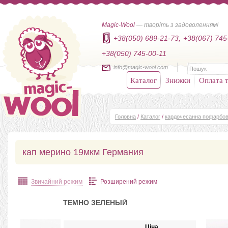
Magic-Wool
— творіть з задоволенням!
+38(050) 689-21-73,
+38(067) 745
+38(050) 745-00-11
info@magic-wool.com
Каталог
Знижки
Оплата т
Головна
/
Каталог
/
кардочесанна пофарбов
кап мерино 19мкм Германия
Звичайний режим
Розширений режим
ТЕМНО ЗЕЛЕНЫЙ
Ціна,