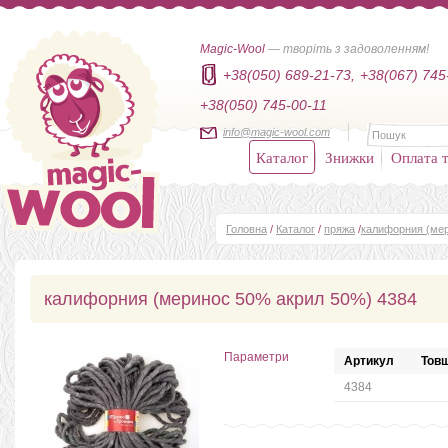
Magic-Wool
— творіть з задоволенням!
+38(050) 689-21-73,
+38(067) 745
+38(050) 745-00-11
info@magic-wool.com
Каталог
Знижки
Оплата т
Головна
/
Каталог
/
пряжа
/
калифорния (ме
калифорния (меринос 50% акрил 50%) 4384
Параметри
Артикул
Товщ
4384