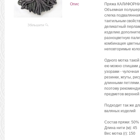
Опис
Пряжа КАЛИФОРНИЯ
Объемная полушерс
слегка подвалянная
тактильным свойств
Збільшити
деликатный перлам
изделию дополните
разноцветную палит
комбинация цветных
неповторимые коло
Одного мотка такой
ею можно спицами 
узорами - чулочная
резинки, жгуты, ри
длинными петлями. 
поэтому рекомендуе
предметов верхней 
Подходит так же для
валяных изделий
Состав пряжи: 50%
Длина нити (м): 45
Вес мотка (г): 150