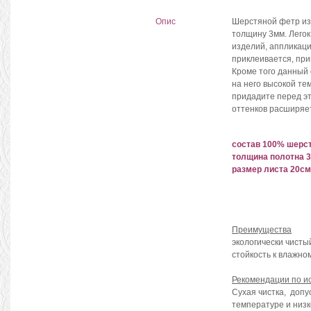
Опис
Шерстяной фетр из 
толщину 3мм. Лего
изделий, аппликаци
приклеивается, пр
Кроме того данный 
на него высокой т
придадите перед эт
оттенков расширяе
состав 100% шерс
толщина полотна 
размер листа 20с
Преимущества
экологически чисты
стойкость к влажно
Рекомендации по ис
Сухая чистка, допу
температуре и низ