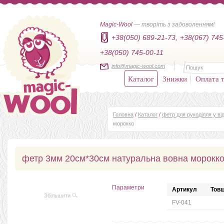
Magic-Wool
— творіть з задоволенням!
+38(050) 689-21-73,
+38(067) 745
+38(050) 745-00-11
info@magic-wool.com
Каталог
Знижки
Оплата т
Головна
/
Каталог
/
фетр для рукоділля у від
морокко
фетр 3мм 20см*30см натуральна вовна морокк
Параметри
Артикул
Товщ
Збільшити
FV-041