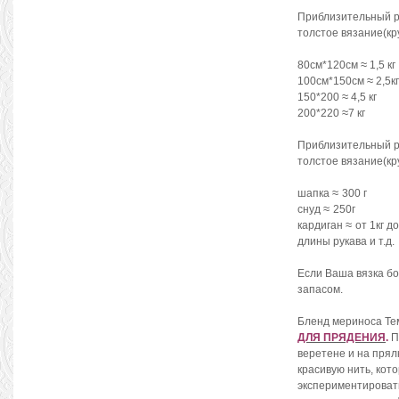
Приблизительный 
толстое вязание(кр
≈
80см*120см
1,5 кг
≈
100см*150см
2,5кг
≈
150*200
4,5 кг
≈
200*220
7 кг
Приблизительный 
толстое вязание(кр
≈
шапка
300 г
≈
снуд
250г
≈
кардиган
от 1кг д
длины рукава и т.д.
Если Ваша вязка бо
запасом.
Бленд мериноса Те
ДЛЯ ПРЯДЕНИЯ
.
П
веретене и на прял
красивую нить, кот
экспериментировать