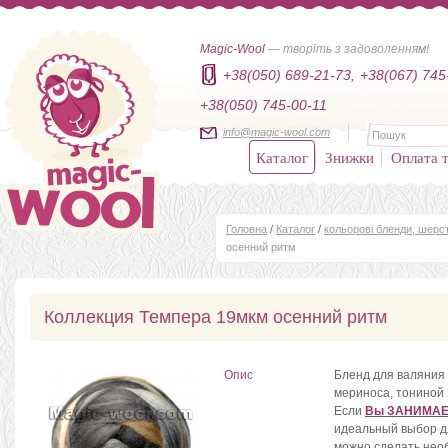
Magic-Wool
— творіть з задоволенням!
+38(050) 689-21-73,
+38(067) 745
+38(050) 745-00-11
info@magic-wool.com
Каталог
Знижки
Оплата т
Головна
/
Каталог
/
кольорові бленди, шер
осенний ритм
Коллекция Темпера 19мкм осенний ритм
Опис
Бленд для валяния
мериноса, тониной 
Если
Вы ЗАНИМАЕ
идеальный выбор д
можно сделать нео