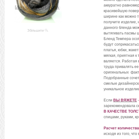
аккуратно равномер
красивейшую поверх
ширине как можно т
получите изделие, 
данного бленда мо
Збільшити
вытягивать пасмы ш
Бленд Темпера осо
будут соприкасатьс
платья, юбки, жаке
мягкая, приятная к 
валяется. Работая 
труда привалять ее
оригинальных факт
Подобранные сочет
смелые дизайнерск
уникальное изделие
Если
ВЫ ВЯЖЕТЕ
-
зарекомендовала с
В КАЧЕСТВЕ ТОЛ
спицами, руками, к
Расчет количеств
исходя из того, что