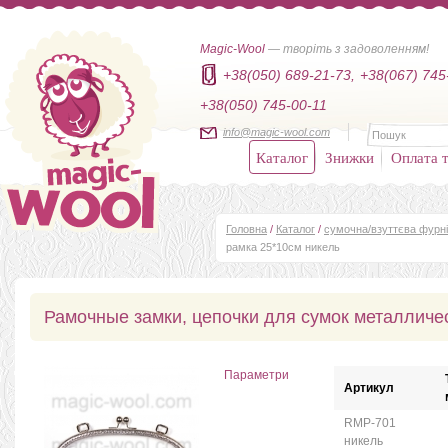
Magic-Wool
— творіть з задоволенням!
+38(050) 689-21-73,
+38(067) 745
+38(050) 745-00-11
info@magic-wool.com
Каталог
Знижки
Оплата т
Головна
/
Каталог
/
сумочна/взуттєва фурн
рамка 25*10см никель
Рамочные замки, цепочки для сумок металличе
Параметри
Артикул
RMP-701
никель