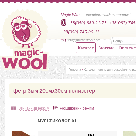
Magic-Wool
— творіть з задоволенням!
+38(050) 689-21-73,
+38(067) 745
+38(050) 745-00-11
info@magic-wool.com
Каталог
Знижки
Оплата т
Головна
/
Каталог
/
фетр для рукоділля у від
фетр 3мм 20смх30см полиэстер
Звичайний режим
Розширений режим
МУЛЬТИКОЛОР 01
Ціна,