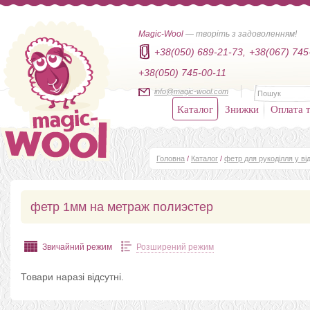
Magic-Wool
— творіть з задоволенням!
+38(050) 689-21-73,
+38(067) 745
+38(050) 745-00-11
info@magic-wool.com
Каталог
Знижки
Оплата т
Головна
/
Каталог
/
фетр для рукоділля у від
фетр 1мм на метраж полиэстер
Звичайний режим
Розширений режим
Товари наразі відсутні.