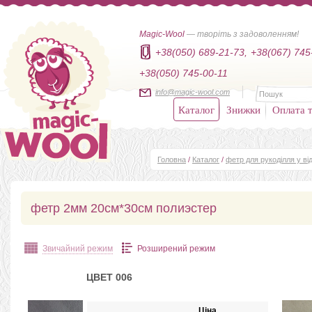
Magic-Wool
— творіть з задоволенням!
+38(050) 689-21-73,
+38(067) 745
+38(050) 745-00-11
info@magic-wool.com
Каталог
Знижки
Оплата т
Головна
/
Каталог
/
фетр для рукоділля у від
фетр 2мм 20см*30см полиэстер
Звичайний режим
Розширений режим
ЦВЕТ 006
Ціна,