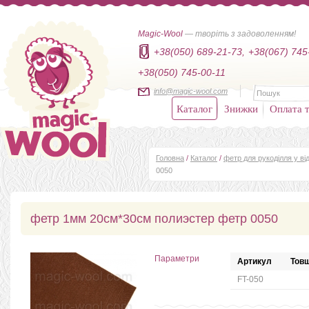
Magic-Wool
— творіть з задоволенням!
+38(050) 689-21-73,
+38(067) 745
+38(050) 745-00-11
info@magic-wool.com
Каталог
Знижки
Оплата т
Головна
/
Каталог
/
фетр для рукоділля у від
0050
фетр 1мм 20см*30см полиэстер фетр 0050
Параметри
Артикул
Товщ
FT-050