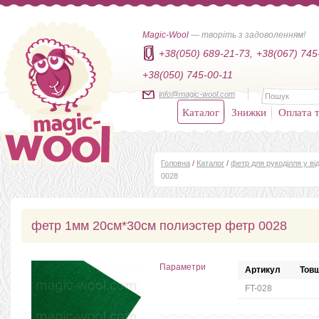
Magic-Wool
— творіть з задоволенням!
+38(050) 689-21-73,
+38(067) 745
+38(050) 745-00-11
info@magic-wool.com
Каталог
Знижки
Оплата т
Головна
/
Каталог
/
фетр для рукоділля у від
0028
фетр 1мм 20см*30см полиэстер фетр 0028
Параметри
Артикул
Товщ
FT-028