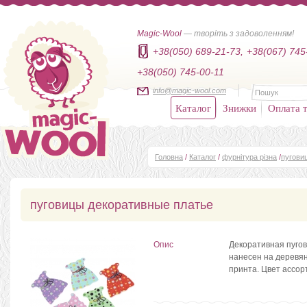
Magic-Wool
— творіть з задоволенням!
+38(050) 689-21-73,
+38(067) 745
+38(050) 745-00-11
info@magic-wool.com
Каталог
Знижки
Оплата т
Головна
/
Каталог
/
фурнітура різна
/
пугови
пуговицы декоративные платье
Опис
Декоративная пуго
нанесен на деревя
принта.
Цвет ассор