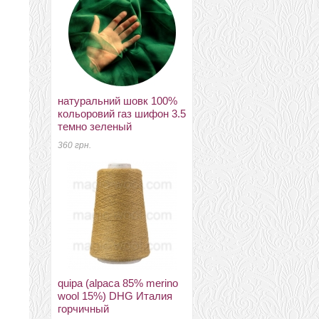
натуральний шовк 100%
новозеландский 27мкм
кольоровий газ шифон 3.5
Латвия ванильный К2005
темно зеленый
175 грн.
360 грн.
новозеландский 27мкм
quipa (alpaca 85% merino
Латвия майская зелень
wool 15%) DHG Италия
К5016
горчичный
175 грн.