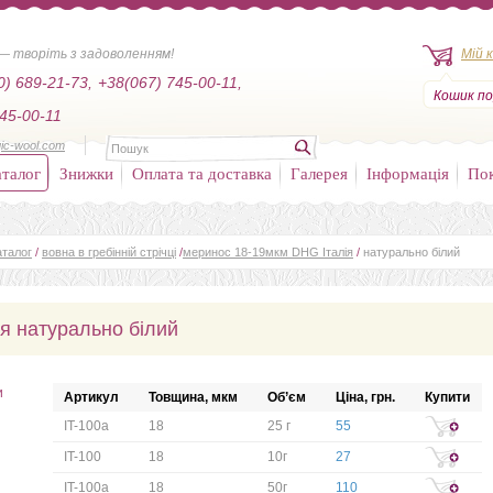
— творіть з задоволенням!
Мій 
0) 689-21-73,
+38(067) 745-00-11,
Кошик по
45-00-11
ic-wool.com
талог
Знижки
Оплата та доставка
Галерея
Інформація
По
аталог
/
вовна в гребінній стрічці
/
меринос 18-19мкм DHG Італія
/
натурально білий
я натурально білий
и
Артикул
Товщина, мкм
Об’єм
Ціна, грн.
Купити
IT-100a
18
25 г
55
IT-100
18
10г
27
IT-100а
18
50г
110