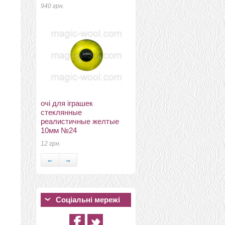
940 грн.
пряжа Пастила светлый
очі для іграшек
гиацинт
стеклянные
180 грн.
реалистичные желтые
10мм №24
12 грн.
←
→
Соціальні мережі