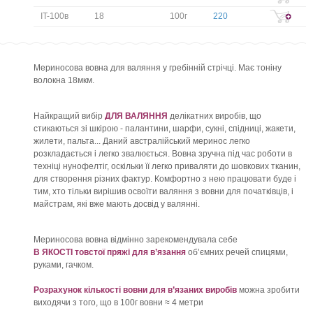
IT-100в
18
100г
220
Мериносова вовна для валяння у гребінній стрічці. Має тоніну
волокна 18мкм.
Найкращий вибір
ДЛЯ ВАЛЯННЯ
делікатних виробів, що
стикаються зі шкірою - палантини, шарфи, сукні, спідниці, жакети,
жилети, пальта... Даний австралійський меринос легко
розкладається і легко звалюється. Вовна зручна під час роботи в
техніці нунофелтіг, оскільки її легко приваляти до шовкових тканин,
для створення різних фактур. Комфортно з нею працювати буде і
тим, хто тільки вирішив освоїти валяння з вовни для початківців, і
майстрам, які вже мають досвід у валянні.
Мериносова вовна відмінно зарекомендувала себе
В ЯКОСТІ товстої пряжі для в’язання
об’ємних речей спицями,
руками, гачком.
Розрахунок кількості вовни для в’язаних виробів
можна зробити
виходячи з того, що в 100г вовни ≈ 4 метри