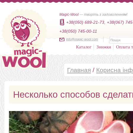
Magic-Wool
— творіть з задоволенням!
+38(050) 689-21-73,
+38(067) 745
+38(050) 745-00-11
info@magic-wool.com
Каталог
Знижки
Оплата т
Главная
/
Корисна інф
Несколько способов сделать