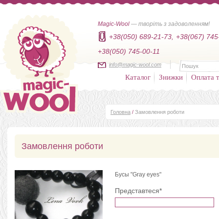
Magic-Wool
— творіть з задоволенням!
+38(050) 689-21-73,
+38(067) 745
+38(050) 745-00-11
info@magic-wool.com
Каталог
Знижки
Оплата т
Головна
/
Замовлення роботи
Замовлення роботи
Бусы "Gray eyes"
Представтеся*