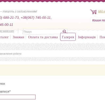
— творіть з задоволенням!
Мій 
0) 689-21-73,
+38(067) 745-00-11,
Кошик по
45-00-11
ic-wool.com
талог
Знижки
Оплата та доставка
Галерея
Інформація
По
амовлення роботи
 мак
автеся*