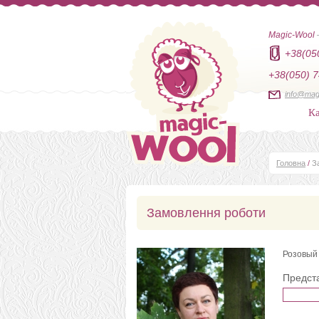
Magic-Wool
+38(05
+38(050) 7
info@mag
Ка
Головна
/
З
Замовлення роботи
Розовый
Предст