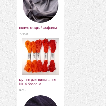
понже мокрый асфальт
калифорния (меринос
50% акрил 50%) 4377
40 грн.
220 грн.
муліне для вишивання
№14 бововна
меринос 16 мкм DHG
Италия натурально
8 грн.
белый
30 грн.