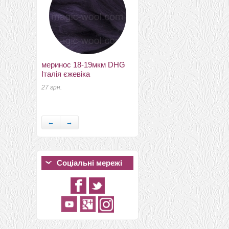
меринос 18-19мкм DHG
Італія єжевіка
пряжа Пастила светлый
27 грн.
салат
46 грн.
←
→
Соціальні мережі