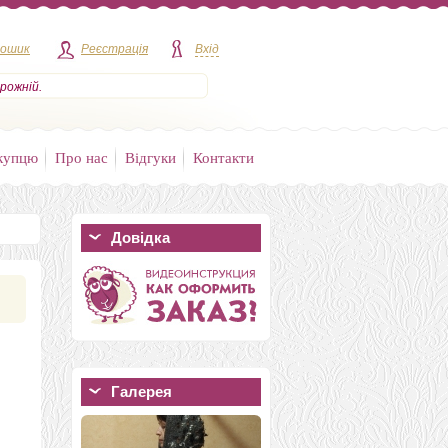
кошик
Реєстрація
Вхід
рожній.
купцю
Про нас
Відгуки
Контакти
Довідка
Галерея