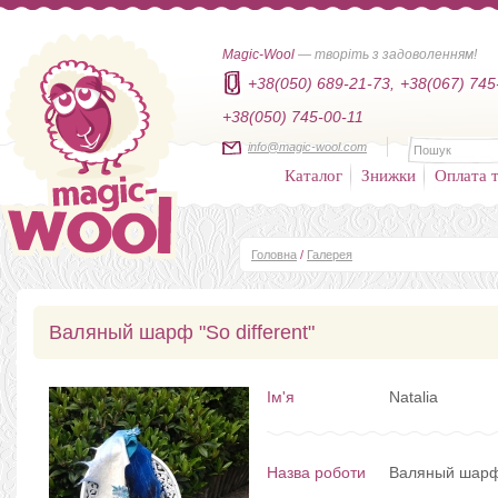
Magic-Wool
— творіть з задоволенням!
+38(050) 689-21-73,
+38(067) 745
+38(050) 745-00-11
info@magic-wool.com
Каталог
Знижки
Оплата т
Головна
/
Галерея
Валяный шарф "So different"
Ім'я
Natalia
Назва роботи
Валяный шарф "