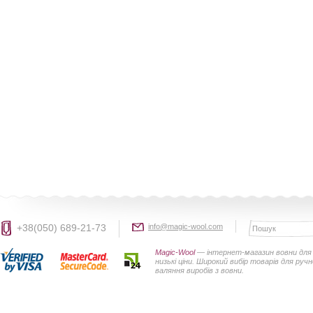
+38(050) 689-21-73
info@magic-wool.com
Magic-Wool
— інтернет-магазин вовни для 
низькі ціни. Широкий вибір товарів для руч
валяння виробів з вовни.