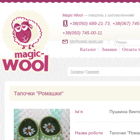
Magic-Wool
— творіть з задоволенням!
+38(050) 689-21-73,
+38(067) 745
+38(050) 745-00-11
info@magic-wool.com
Каталог
Знижки
Оплата т
Головна
/
Галерея
Тапочки "Ромашки"
Ім'я
Пушкина Викт
Назва роботи
Тапочки "Рома