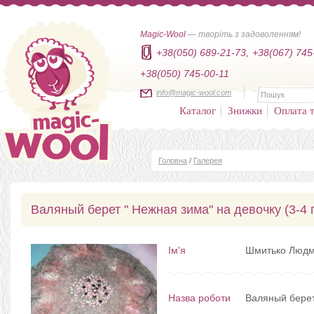
Magic-Wool
— творіть з задоволенням!
+38(050) 689-21-73,
+38(067) 745
+38(050) 745-00-11
info@magic-wool.com
Каталог
Знижки
Оплата т
Головна
/
Галерея
Валяный берет " Нежная зима" на девочку (3-4 
Ім'я
Шмитько Люд
Назва роботи
Валяный берет 