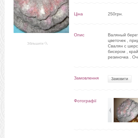
Ціна
250грн.
Опис
Валяный берет 
цветочек , пр
Збільшити
Свалян с шерс
бисером , кра
резиночка . О
Замовлення
Замовити
Фотографії