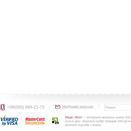
+38(050) 689-21-73
info@magic-wool.com
Magic-Wool
— інтернет-магазин вовни для 
низькі ціни. Широкий вибір товарів для руч
валяння виробів з вовни.