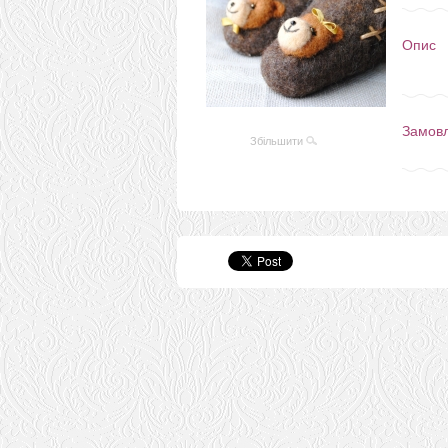
Опис
Замов
Збільшити