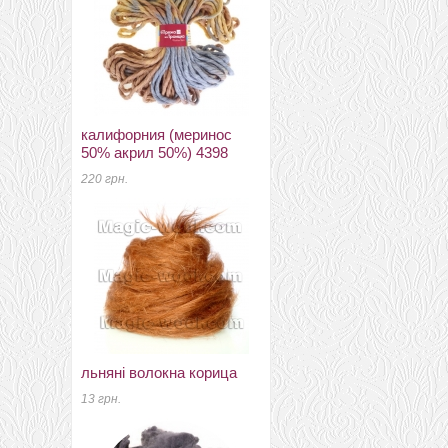
калифорния (меринос
меринос 22-24мкм
50% акрил 50%) 4398
Україна ТМ Наша пряжа
маріне
220 грн.
52 грн.
льняні волокна корица
фетр 3мм 20смх30см
13 грн.
полиэстер неоново
розовый