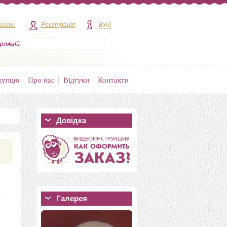
кошик
Реєстрація
Вхід
рожній.
купцю
Про нас
Відгуки
Контакти
Довідка
Галерея