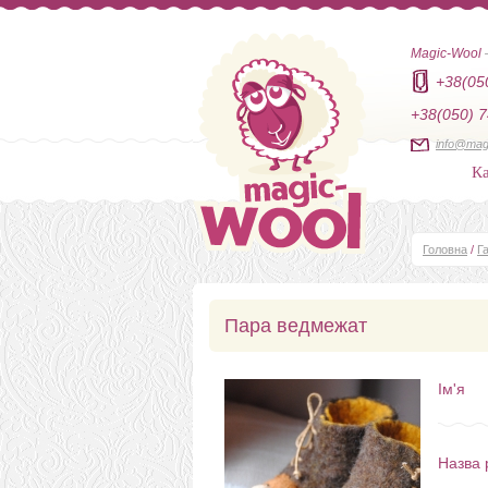
Magic-Wool
+38(05
+38(050) 7
info@mag
Ка
Головна
/
Г
Пара ведмежат
Ім'я
Назва 