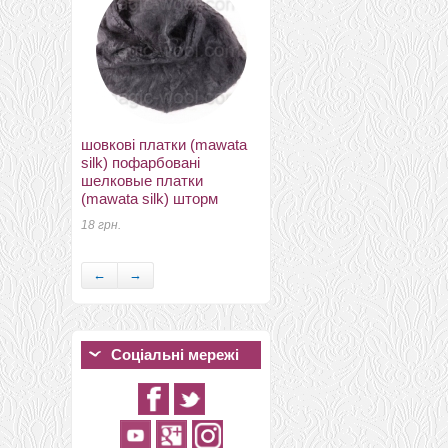
17 грн.
шовкові платки (mawata
silk) пофарбовані
шелковые платки
(mawata silk) шторм
шовкTussah кольоровий
солнце (sun)
18 грн.
7 грн.
←
→
Соціальні мережі