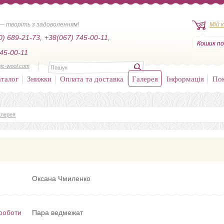
— творіть з задоволенням!
Мій 
0) 689-21-73,
+38(067) 745-00-11,
Кошик по
45-00-11
ic-wool.com
талог
Знижки
Оплата та доставка
Галерея
Інформація
По
алерея
Оксана Чмиленко
роботи
Пара ведмежат