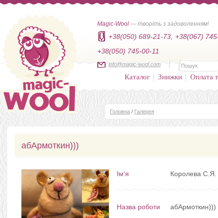
Magic-Wool
— творіть з задоволенням!
+38(050) 689-21-73,
+38(067) 745
+38(050) 745-00-11
info@magic-wool.com
Каталог
Знижки
Оплата т
Головна
/
Галерея
абАрмоткин)))
Ім'я
Королева С.Я.
Назва роботи
абАрмоткин)))