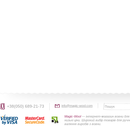
+38(050) 689-21-73
info@magic-wool.com
Magic-Wool
— інтернет-магазин вовни для 
низькі ціни. Широкий вибір товарів для руч
валяння виробів з вовни.