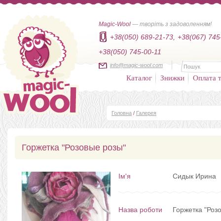
Magic-Wool
— творіть з задоволенням!
+38(050) 689-21-73,
+38(067) 745
+38(050) 745-00-11
info@magic-wool.com
Каталог
Знижки
Оплата т
Головна
/
Галерея
Горжетка "Розовые розы"
Ім'я
Сидык Ирина
Назва роботи
Горжетка "Роз