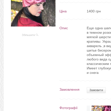
Ціна
1400 грн
Опис
Еще одна шапо
в темном розо
Збільшити
мягкой шерсти
крапивы. Укра
акварель ,в ви
шитье бисером
объемный эффе
любого вида о
классическим п
Имеет глубоку
и снега
Замовлення
Замовити
Фотографії