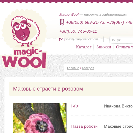
Magic-Wool
— творіть з задоволенням!
+38(050) 689-21-73,
+38(067) 745
+38(050) 745-00-11
info@magic-wool.com
Каталог
Знижки
Оплата т
Головна
/
Галерея
Маковые страсти в розовом
Ім'я
Иванова Викто
Назва роботи
Маковые страс