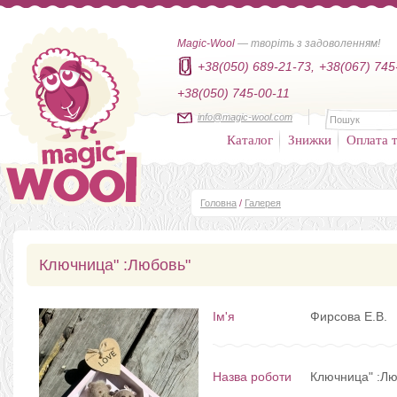
Magic-Wool
— творіть з задоволенням!
+38(050) 689-21-73,
+38(067) 745
+38(050) 745-00-11
info@magic-wool.com
Каталог
Знижки
Оплата т
Головна
/
Галерея
Ключница" :Любовь"
Ім'я
Фирсова Е.В.
Назва роботи
Ключница" :Лю