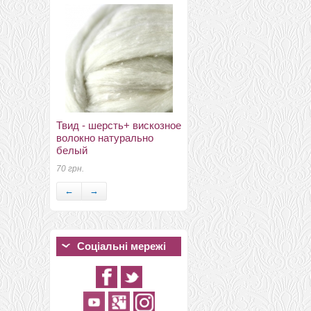
волокна анджелини
(Angelina) лиммонный
Твид - шерсть+ вискозное
блеск
волокно натурально
18 грн.
белый
70 грн.
←
→
Соціальні мережі