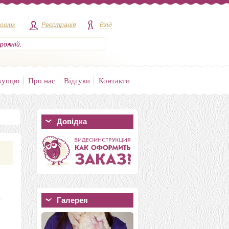
кошик
Реєстрація
Вхід
рожній.
купцю
Про нас
Відгуки
Контакти
Довідка
Галерея