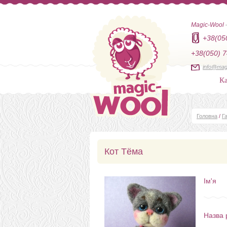
Magic-Wool
+38(05
+38(050) 7
info@mag
Ка
Головна
/
Г
Кот Тёма
Ім'я
Назва 