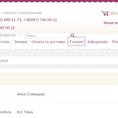
— творіть з задоволенням!
Мій 
0) 689-21-73,
+38(067) 745-00-11,
Кошик по
45-00-11
ic-wool.com
талог
Знижки
Оплата та доставка
Галерея
Інформація
По
алерея
Анна Ставицкая
роботи
Кот Тёма