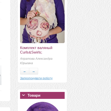
Комплект валяный
Палантин валяный "Dolce
Curls&Swirls;
vita"
Апратова Александра
Сидык Арина
Юрьевна
←
→
Запропонувати роботу
Товари