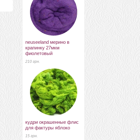
neuseeland мерино в
меринос 18-19мкм DHG
крапинку 27мкм
Італія тиква
фиолетовый
55 грн.
210 грн.
цепочка для сумок
кудри окрашенные флис
170 грн.
для фактуры яблоко
15 грн.