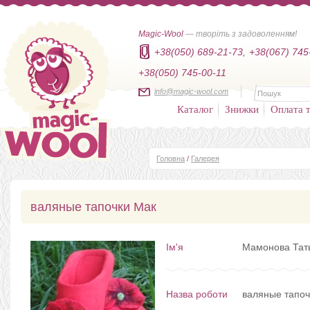
Magic-Wool
— творіть з задоволенням!
+38(050) 689-21-73,
+38(067) 745
+38(050) 745-00-11
info@magic-wool.com
Каталог
Знижки
Оплата т
Головна
/
Галерея
валяные тапочки Мак
Ім'я
Мамонова Тат
Назва роботи
валяные тапоч