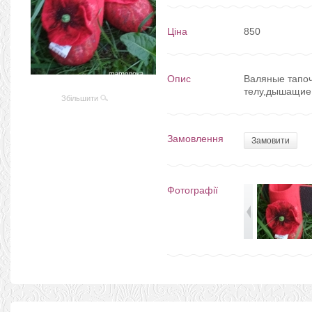
Ціна
850
Опис
Валяные тапо
телу,дышащие
Збільшити
Замовлення
Замовити
Фотографії