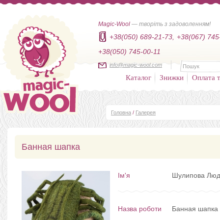
Magic-Wool
— творіть з задоволенням!
+38(050) 689-21-73,
+38(067) 745
+38(050) 745-00-11
info@magic-wool.com
Каталог
Знижки
Оплата т
Головна
/
Галерея
Банная шапка
Ім'я
Шулипова Лю
Назва роботи
Банная шапка