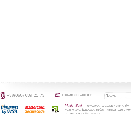
+38(050) 689-21-73
info@magic-wool.com
Magic-Wool
— інтернет-магазин вовни для 
низькі ціни. Широкий вибір товарів для руч
валяння виробів з вовни.