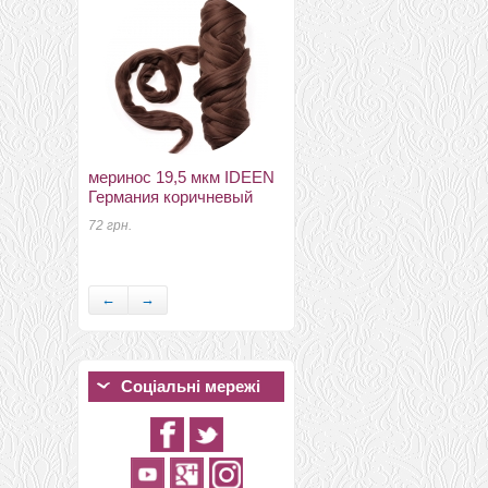
меринос 19,5 мкм IDEEN
Германия коричневый
меринос 25-27мкм
южноамериканский
72 грн.
Германия чирок
40 грн.
←
→
Соціальні мережі