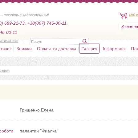
— творіть з задоволенням!
Мій 
0) 689-21-73,
+38(067) 745-00-11,
Кошик по
45-00-11
ic-wool.com
талог
Знижки
Оплата та доставка
Галерея
Інформація
По
алерея
Грищенко Елена
роботи
палантин "Фиалка"