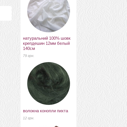
натуральний 100% шовк
натуральний 100% шовк
крепдешин 12мм белый
(отрезы) шелк понже 8мм
140см
белый 90см
79 грн.
320 грн.
волокна конопли пихта
новозеландский 27мкм
Латвия желтый К2003
12 грн.
23 грн.