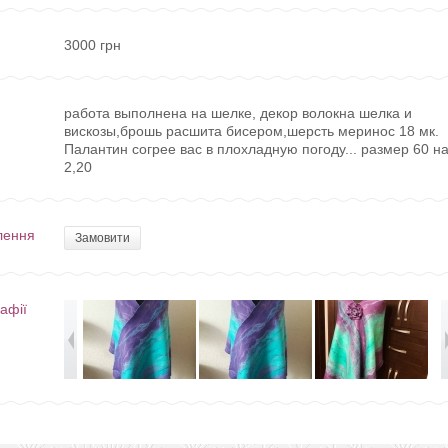
3000 грн
работа выполнена на шелке, декор волокна шелка и
вискозы,брошь расшита бисером,шерсть меринос 18 мк.
Палантин согрее вас в плохладную погоду... размер 60 н
2,20
лення
Замовити
афії