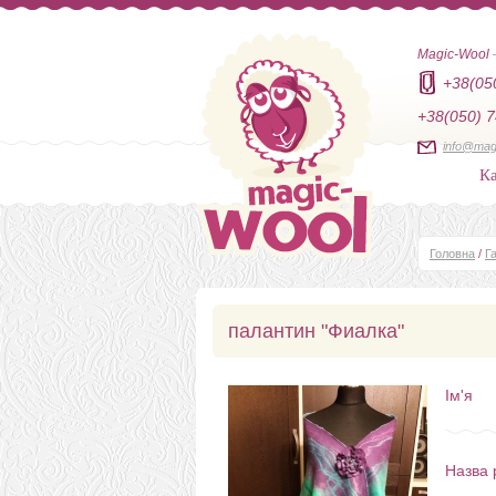
Magic-Wool
+38(05
+38(050) 7
info@mag
Ка
Головна
/
Г
палантин "Фиалка"
Ім'я
Назва 