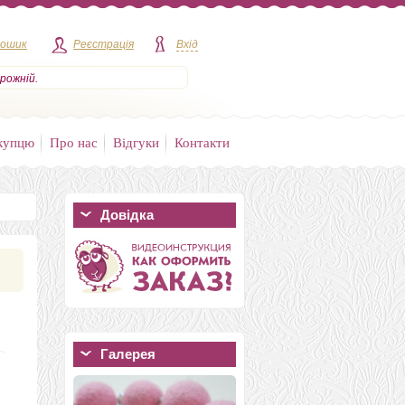
кошик
Реєстрація
Вхід
рожній.
купцю
Про нас
Відгуки
Контакти
Довідка
Галерея