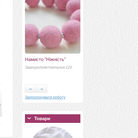
а
Намисто "Ніжність"
СнежИк
Завгородняя Наталия 220
Королева Светлана
i
←
→
Запропонувати роботу
Товари