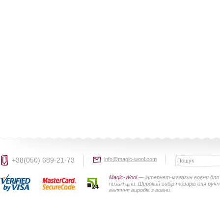
+38(050) 689-21-73
info@magic-wool.com
Magic-Wool
— інтернет-магазин вовни для 
низькі ціни. Широкий вибір товарів для руч
валяння виробів з вовни.