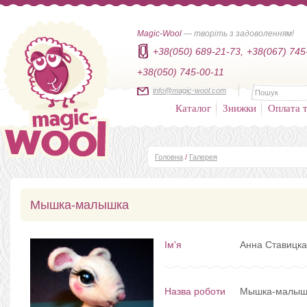
Magic-Wool
— творіть з задоволенням!
+38(050) 689-21-73,
+38(067) 745
+38(050) 745-00-11
info@magic-wool.com
Каталог
Знижки
Оплата т
Головна
/
Галерея
Мышка-малышка
Ім'я
Анна Ставицк
Назва роботи
Мышка-малыш